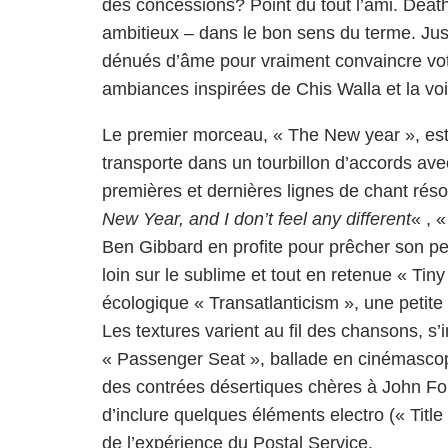
des concessions? Point du tout l’ami. Death
ambitieux – dans le bon sens du terme. Jusq
dénués d’âme pour vraiment convaincre votr
ambiances inspirées de Chis Walla et la voi
Le premier morceau, « The New year », est 
transporte dans un tourbillon d’accords ave
premières et dernières lignes de chant rés
New Year, and I don’t feel any different
« , 
Ben Gibbard en profite pour prêcher son p
loin sur le sublime et tout en retenue « Tin
écologique « Transatlanticism », une petite f
Les textures varient au fil des chansons, 
« Passenger Seat », ballade en cinémascope
des contrées désertiques chères à John For
d’inclure quelques éléments electro (« Titl
de l’expérience du Postal Service.