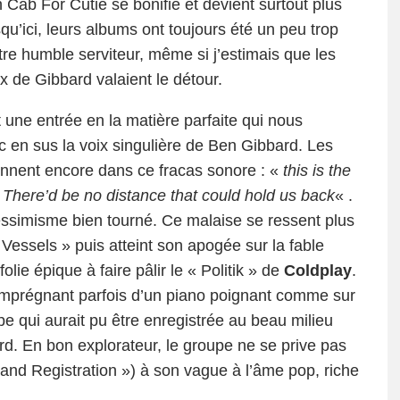
 Cab For Cutie se bonifie et devient surtout plus
u’ici, leurs albums ont toujours été un peu trop
e humble serviteur, même si j’estimais que les
x de Gibbard valaient le détour.
une entrée en la matière parfaite qui nous
c en sus la voix singulière de Ben Gibbard. Les
onnent encore dans ce fracas sonore : «
this is the
«
There’d be no distance that could hold us back
« .
essimisme bien tourné. Ce malaise se ressent plus
y Vessels » puis atteint son apogée sur la fable
olie épique à faire pâlir le « Politik » de
Coldplay
.
s’imprégnant parfois d’un piano poignant comme sur
 qui aurait pu être enregistrée au beau milieu
d. En bon explorateur, le groupe ne se prive pas
e and Registration ») à son vague à l’âme pop, riche