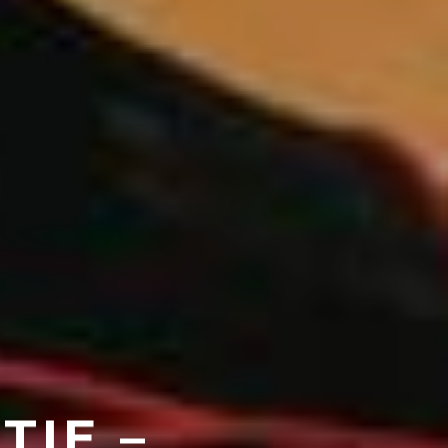
TIE –