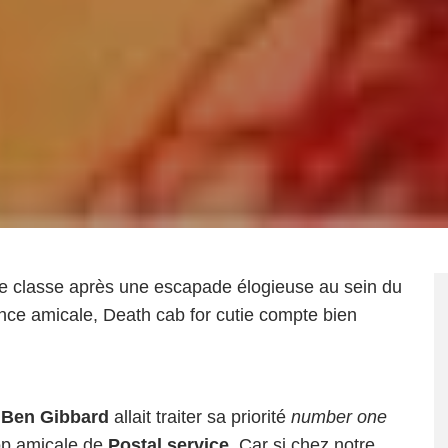
e classe après une escapade élogieuse au sein du
nce amicale, Death cab for cutie compte bien
t
Ben Gibbard
allait traiter sa priorité
number one
pop amicale de
Postal service
. Car si chez notre