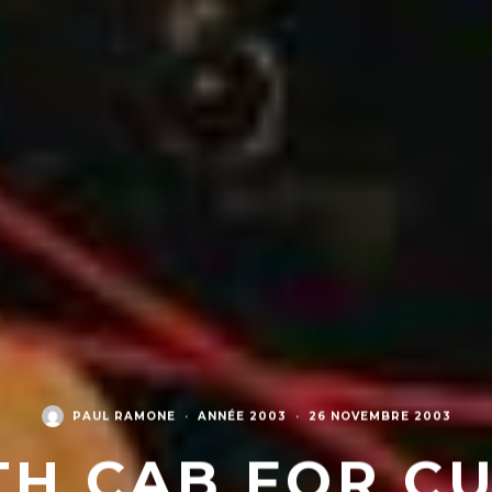
PAUL RAMONE
·
ANNÉE 2003
·
26 NOVEMBRE 2003
H CAB FOR CU