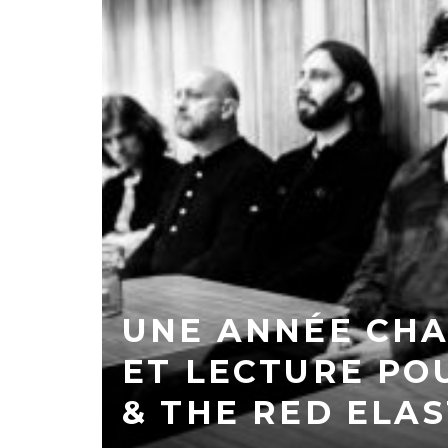
UNE ANNÉE CHA
ET LECTURE PO
& THE RED ELA