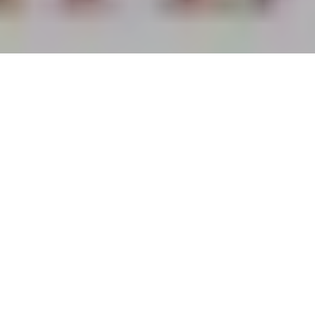
Tout bon amateur de reggae qui se respecte a dans sa
discothèque Marcus Garvey et Social Living des grands Burning
Spear. Une petite marche arrière pour voir comment ils en sont
arrivés là lui fera du bien.
L’histoire du reggae compte de grands noms. Burning Spear en
fait bien sûr partie. Même si c’est leurs albums les plus engagés
politiquement qui sont aussi leurs chefs-d’oeuvre reconnus par
tous, il faut reconnaître que la pléthore d’albums sortis pendant
les trente années de leur existence force respect et admiration.
Hébergés, sur sonseil de Bob Marley, à leurs débuts (de 1969 à
1974) par le fameux et mythique label Studio One créé par
Clement ‘Coxsone’ Dodd en 1963, Winston Rodney et sa bande