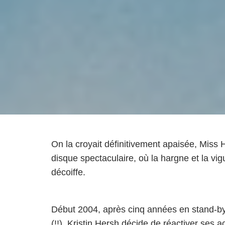
On la croyait définitivement apaisée, Miss H
disque spectaculaire, où la hargne et la vig
décoiffe.
Début 2004, après cinq années en stand-by
(!!), Kristin Hersh décide de réactiver ses a