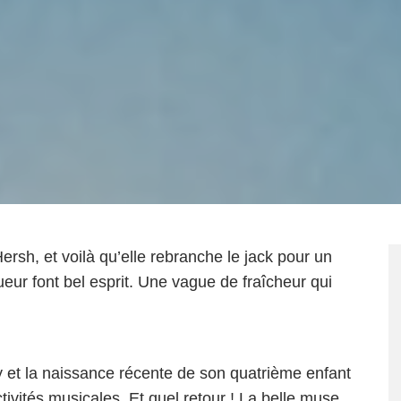
ersh, et voilà qu’elle rebranche le jack pour un
ueur font bel esprit. Une vague de fraîcheur qui
 et la naissance récente de son quatrième enfant
ctivités musicales. Et quel retour ! La belle muse