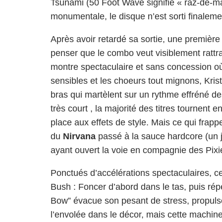
Tsunami (50 Foot Wave signifie « raz-de-mar
monumentale, le disque n’est sorti finalem
Après avoir retardé sa sortie, une premièr
penser que le combo veut visiblement rattra
montre spectaculaire et sans concession où
sensibles et les choeurs tout mignons, Kris
bras qui martèlent sur un rythme effréné des 
très court , la majorité des titres tournent e
place aux effets de style. Mais ce qui frapp
du
Nirvana
passé à la sauce hardcore (un 
ayant ouvert la voie en compagnie des Pixie
Ponctués d’accélérations spectaculaires, ce
Bush : Foncer d’abord dans le tas, puis répe
Bow” évacue son pesant de stress, propulsé 
l’envolée dans le décor, mais cette machin