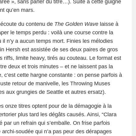
ée », sans parler du titre…). Suite à cette guigne
ent qu’en mars.
e écoute du contenu de
The Golden Wave
laisse à
per le temps perdu : voilà une course contre la
 il n’y a aucun temps mort. Finies les mélodies
tin Hersh est assistée de ses deux paires de gros
riffs, limite heavy, tirés au couteau. Le format est
ntre deux et trois minutes – et ne laissent pas la
e, c’est cette hargne constante : on pense parfois à
juste retour de manivelle, les Throwing Muses
s aux grungies de Seattle et autres ersatz).
s onze titres optent pour de la démagogie à la
rtorier plus tard les dégâts causés. Ainsi, “Clara
par un refrain qui s’emballe. On frise parfois
e archi-soudée qui n’a pas peur des dérapages