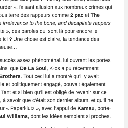
rder », faisant allusion aux nombreux crimes qui
 sous terre des rappeurs comme
2 pac
et
The
e irrelevance to the bone, and decapitate rappers
 », des paroles qui sont là pour encore le
e ici ? Une chose est claire, la tendance des
onneuse…
succès assez phénoménal, lui ouvrant les portes
ainsi que
De La Soul
, K-os a pu récemment
Brothers
. Tout ceci lui a montré qu’il y avait
lle et politiquement engagé, pouvait également
nt et si bien qu’il est obligé de revenir sur ce
, à savoir que c’était son dernier album, et qu’il ne
e sur « Paperklutz », avec l’appui de
Kamau
, porte-
ul Williams
, dont les idées semblent si proches.