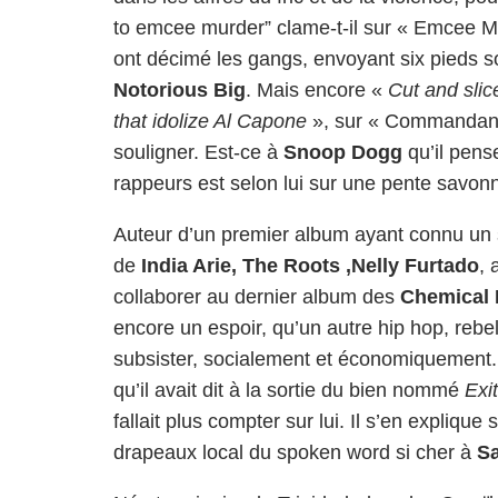
to emcee murder” clame-t-il sur « Emcee Mu
ont décimé les gangs, envoyant six pieds
Notorious Big
. Mais encore «
Cut and slic
that idolize Al Capone
», sur « Commandante
souligner. Est-ce à
Snoop Dogg
qu’il pens
rappeurs est selon lui sur une pente sav
Auteur d’un premier album ayant connu un 
de
India Arie, The Roots ,Nelly Furtado
, 
collaborer au dernier album des
Chemical 
encore un espoir, qu’un autre hip hop, rebe
subsister, socialement et économiquement. Ta
qu’il avait dit à la sortie du bien nommé
Exit
fallait plus compter sur lui. Il s’en expliqu
drapeaux local du spoken word si cher à
Sa