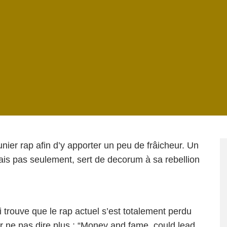
nier rap afin d’y apporter un peu de frâicheur. Un
is pas seulement, sert de decorum à sa rebellion
 trouve que le rap actuel s’est totalement perdu
our ne pas dire plus : “Money and fame, could lead