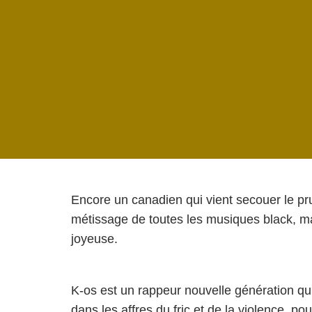
Encore un canadien qui vient secouer le pru
métissage de toutes les musiques black, ma
joyeuse.
K-os est un rappeur nouvelle génération qui
dans les affres du fric et de la violence, p