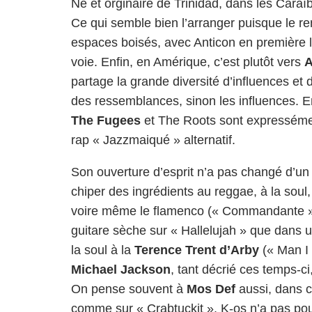
Né et orginaire de Trinidad, dans les Caraïb
Ce qui semble bien l’arranger puisque le 
espaces boisés, avec Anticon en première li
voie. Enfin, en Amérique, c’est plutôt vers
A
partage la grande diversité d’influences et de
des ressemblances, sinon les influences. En
The Fugees
et The Roots sont expressémen
rap « Jazzmaiqué » alternatif.
Son ouverture d’esprit n’a pas changé d’un 
chiper des ingrédients au reggae, à la soul,
voire même le flamenco (« Commandante »)
guitare sèche sur « Hallelujah » que dans u
la soul à la
Terence Trent d’Arby
(« Man I 
Michael Jackson
, tant décrié ces temps-ci
On pense souvent à
Mos Def
aussi, dans ce
comme sur « Crabtuckit ». K-os n’a pas pour