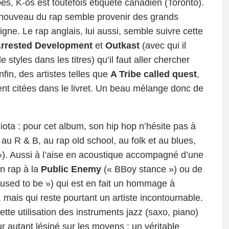
es, K-os est toutefois étiqueté canadien (Toronto).
renouveau du rap semble provenir des grands
gne. Le rap anglais, lui aussi, semble suivre cette
rrested Development
et
Outkast
(avec qui il
 styles dans les titres) qu’il faut aller chercher
fin, des artistes telles que
A Tribe called quest
,
t citées dans le livret. Un beau mélange donc de
iota : pour cet album, son hip hop n’hésite pas à
 au R & B, au rap old school, au folk et au blues,
. Aussi à l’aise en acoustique accompagné d’une
n rap à la
Public Enemy
(« BBoy stance ») ou de
used to be ») qui est en fait un hommage à
, mais qui reste pourtant un artiste incontournable.
tte utilisation des instruments jazz (saxo, piano)
 autant lésiné sur les moyens : un véritable