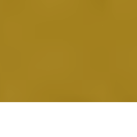
Basé à Toronto, Small Sins est le jouet de Thomas d’Arcy, ex-
Carnations. Son dernier groupe lui ayant laissé de mauvais
souvenirs de dictature, il décide de se lancer dans l’aventure solo