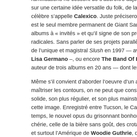
sur une certaine idée versatile du folk, de la
célèbre s’appelle
Calexico
. Juste préciser
est le seul membre permanent de Giant Sand,
albums à « invités » et qu’il signe de son p
radicales. Sans parler de ses projets par
de l’unique et magistral
Slush
en 1997 — av
Lisa Germano
–, ou encore
The Band Of 
auteur de trois albums en 20 ans — dont le
Même s’il convient d’aborder l’oeuvre d’un 
maîtriser les contours, on ne peut que con
solide, son plus régulier, et son plus mains
cette image. Enregistré entre Tucson, le Ca
temps, le nouvel opus du grisonnant bonh
chérie, celle de la bière sans goût, des cro
et surtout l’Amérique de
Woodie Guthrie
,