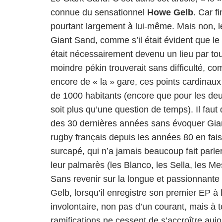
connue du sensationnel
Howe Gelb
. Car f
pourtant largement à lui-même. Mais non, le
Giant Sand, comme s’il était évident que le 
était nécessairement devenu un lieu par tou
moindre pékin trouverait sans difficulté, c
encore de « la » gare, ces points cardinau
de 1000 habitants (encore que pour les deux
soit plus qu’une question de temps). Il faut 
des 30 dernières années sans évoquer Giant
rugby français depuis les années 80 en fais
surcapé, qui n’a jamais beaucoup fait parler
leur palmarès (les Blanco, les Sella, les Me
Sans revenir sur la longue et passionnante
Gelb, lorsqu’il enregistre son premier EP à 
involontaire, non pas d’un courant, mais à
ramifications ne cessent de s’accroître auj