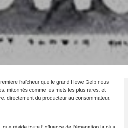
e première fraîcheur que le grand Howe Gelb nous
s, mitonnés comme les mets les plus rares, et
ire, directement du producteur au consommateur.
, que réside toute l’influence de l’émanation la plus