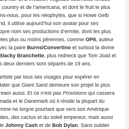
 country et de l’americana, et dont le fruit le plus
ons-nous, pour les néophytes, que si Howe Gelb
 il utilise aujourd’hui son avatar pour ses
ropre nom ses productions d’ermite, dont les plus
allèles plus ou moins pérennes, comme
OP8
, auteur
ec la paire
Burns/Convertino
et surtout la divine
Blacky Branchette
, plus redneck que Tom Joad et
s deux derniers sont séparés de 19 ans.
artiste par tous ses visages pour espérer en
stater que Giant Sand demeure son projet le plus
tream aussi. Et ce n’est pas
Provisions
qui cassera
nada et le Danemark où il réside la plupart du
omme ne lorgne pourtant que vers son Amérique
tales, des cactus et du soleil empereur, mais aussi
 de
Johnny Cash
et de
Bob Dylan
. Sans oublier