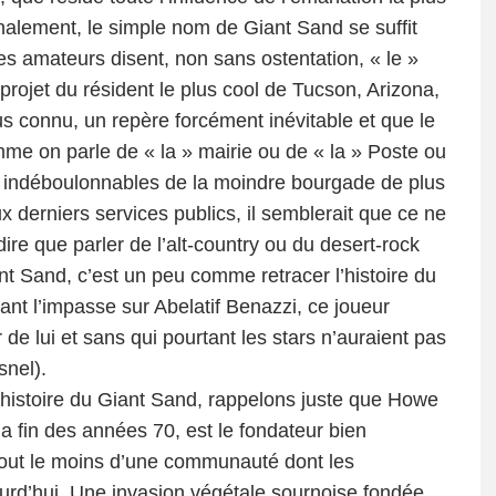
inalement, le simple nom de Giant Sand se suffit
s amateurs disent, non sans ostentation, « le »
projet du résident le plus cool de Tucson, Arizona,
s connu, un repère forcément inévitable et que le
omme on parle de « la » mairie ou de « la » Poste ou
x indéboulonnables de la moindre bourgade de plus
 derniers services publics, il semblerait que ce ne
dire que parler de l’alt-country ou du desert-rock
 Sand, c’est un peu comme retracer l’histoire du
ant l’impasse sur Abelatif Benazzi, ce joueur
 de lui et sans qui pourtant les stars n’auraient pas
snel).
 histoire du Giant Sand, rappelons juste que Howe
la fin des années 70, est le fondateur bien
 tout le moins d’une communauté dont les
ourd’hui. Une invasion végétale sournoise fondée