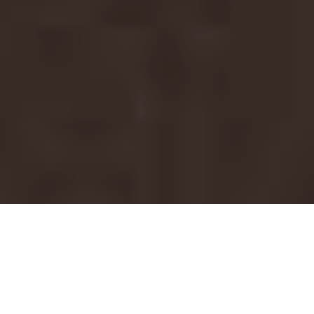
Il serait temps que ce groupe ne soit plus le caprice de quelques
happy few à l’oreille fine. Ce magistral quatrième album est taillé
pour mettre à mort ce maudit anonymat.