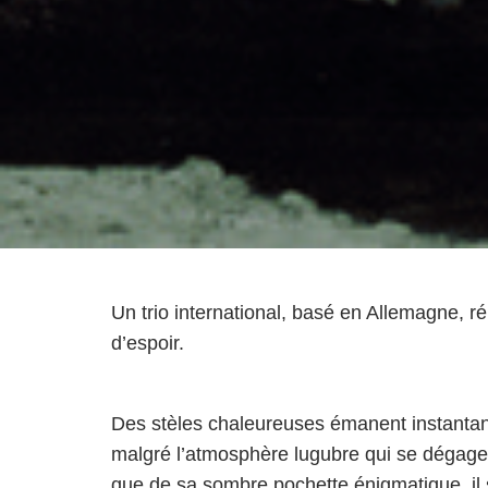
Un trio international, basé en Allemagne, r
d’espoir.
Des stèles chaleureuses émanent instanta
malgré l’atmosphère lugubre qui se dégage 
que de sa sombre pochette énigmatique, il 