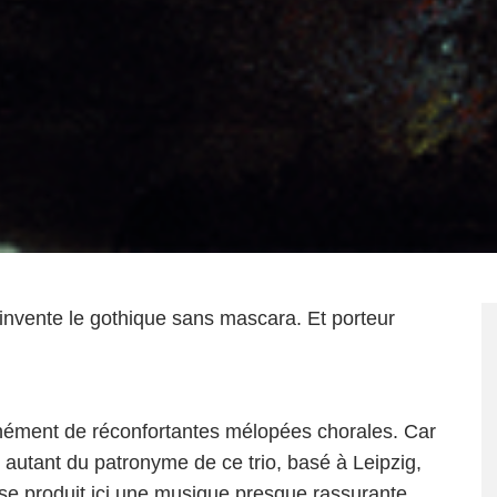
éinvente le gothique sans mascara. Et porteur
nément de réconfortantes mélopées chorales. Car
autant du patronyme de ce trio, basé à Leipzig,
se produit ici une musique presque rassurante.