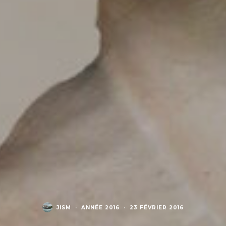
JISM
·
ANNÉE 2016
·
23 FÉVRIER 2016