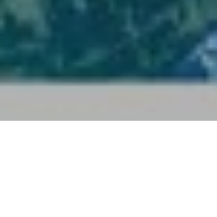
Après trois EP sous au haute distinction pop orchestrale et
anglophone, les esthètes franciliens opèrent pour leur premier
long format un séduisant virage dans la langue de Proust, sans
perdre de leur goût des jolies choses.