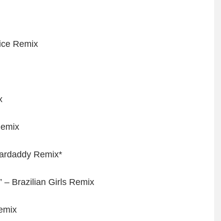
vice Remix
x
Remix
gardaddy Remix*
 – Brazilian Girls Remix
Remix