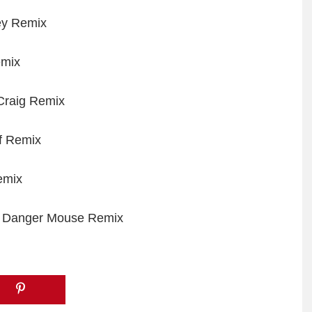
ey Remix
emix
 Craig Remix
f Remix
emix
– Danger Mouse Remix