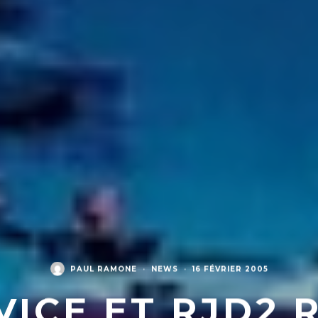
PAUL RAMONE
·
NEWS
·
16 FÉVRIER 2005
VICE ET RJD2 