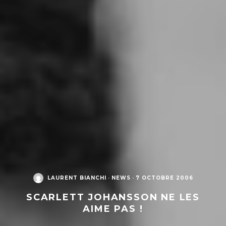
LAURENT BIANCHI
·
NEWS
·
7 OCTOBRE 2006
SCARLETT JOHANSSON NE LES
AIME PAS !