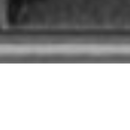
Faisant suite à
Punk as fuck
,
Scarlett Johansson why don’t you
love me
est le titre du nouvel EP arborant un mamouth tout frais
tout beau du trio The Jai Alai Savant, découvert et soutenu par
The Mars Volta
. Le disque démarre par du punk et se clôt par du
dub. Entre les deux, ça va crescendo du premier vers le second.
Un groupe très intéressant qui fera probablement encore pas mal
parler de lui en attendant l’album début 2007. A bon entendeur.