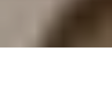
Formation pop « culte » par excellence, le (désormais) quatuor
britannique signe un troisième album où le sens du détail est
érigé au rang d’art. Que Dieu préserve The Clientele ! Ainsi soit-il.
The Clientele. Etrange choix porté sur ce nom dont la résonance
peu glamour s’inscrit en total décalage avec l’univers si subtil,
poétique, intemporel de cette noble formation pop britannique…
Par delà ses airs, une anecdote personnelle nous revient pour
décrire cet « art de vivre » tel que le conçoit The Clientele. Voilà