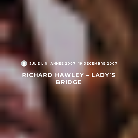
JULIE L.N
·
ANNÉE 2007
·
19 DÉCEMBRE 2007
RICHARD HAWLEY – LADY’S
BRIDGE