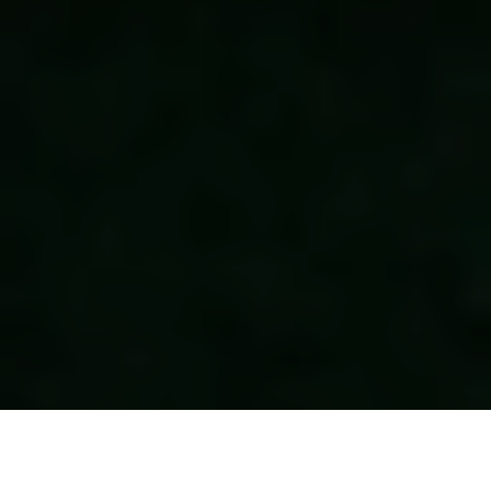
Qui a dit que le crooner était une figure en voie de disparition ?