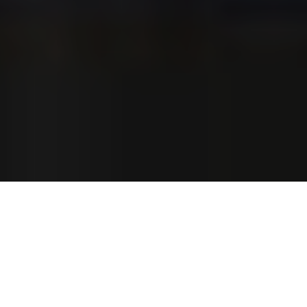
Qu’il est dur d’assister à la déchéance artistique de nos héros. Au
fond, c’est un peu une part de nous et de nos valeurs fondatrices
qui sont heurtées. Plutôt que de subir ça – les mots sont durs
mais c’est la pensée qui me traverse -, on aurait préféré les voir
emporter brutalement, tel un
Joe Strummer
, plutôt que de
continuer à se consumer de la sorte… Bob Mould, le parrain du