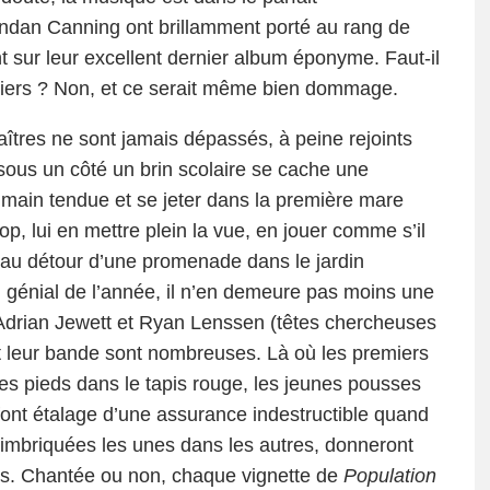
ndan Canning ont brillamment porté au rang de
t sur leur excellent
dernier album
éponyme. Faut-il
erniers ? Non, et ce serait même bien dommage.
aîtres ne sont jamais dépassés, à peine rejoints
sous un côté un brin scolaire se cache une
 main tendue et se jeter dans la première mare
p, lui en mettre plein la vue, en jouer comme s’il
é au détour d’une promenade dans le jardin
 génial de l’année, il n’en demeure pas moins une
r Adrian Jewett et Ryan Lenssen (têtes chercheuses
t leur bande sont nombreuses. Là où les premiers
es pieds dans le tapis rouge, les jeunes pousses
 font étalage d’une assurance indestructible quand
ui, imbriquées les unes dans les autres, donneront
s. Chantée ou non, chaque vignette de
Population