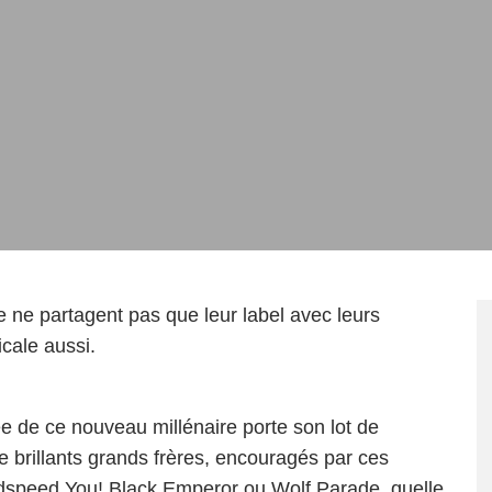
 ne partagent pas que leur label avec leurs
cale aussi.
e de ce nouveau millénaire porte son lot de
 brillants grands frères, encouragés par ces
Godspeed You! Black Emperor ou Wolf Parade, quelle