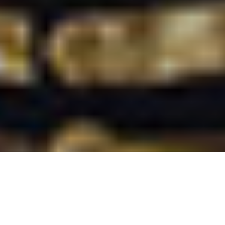
Sam Coomes et Janet Weiss , le duo backing band de feu Elliott
Smith, devenu depuis trio avec Joanna Bolme,
sonnera le gong en février avec un huitième opus. Intitulé
American Gong
, les onze titres enregistrés ont été mixés par