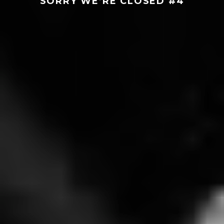
SORRY WE’RE CLOSED #4