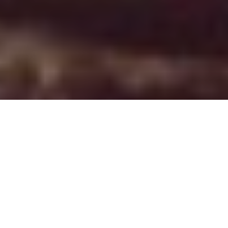
Les Gun Outfit n’ont jamais aussi bien porté leur nom et
dégainent un formidable troisième album. Douze balles dans le
barillet et autant de chansons vautours prêtes à vous arracher le
cÅ“ur.
Après avoir exorcisé une partie de leurs influences – SST
Records et K Records – sur leurs deux premiers LPs (dont
l’excellent
Possession Sound
), le groupe a décidé de grignoter les
fondations de ces déjà solides édifices. Laisser vivre les