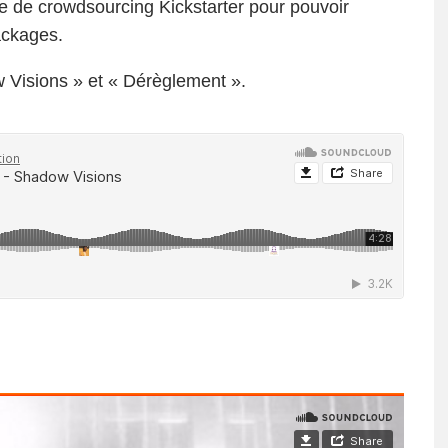
me de crowdsourcing
Kickstarter
pour pouvoir
packages.
w Visions » et « Dérèglement ».