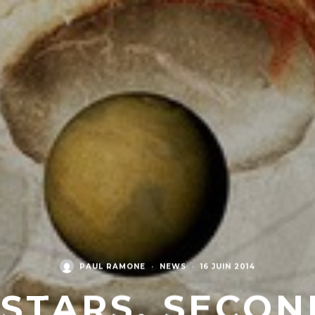
PAUL RAMONE
·
NEWS
·
16 JUIN 2014
STARS, SECO