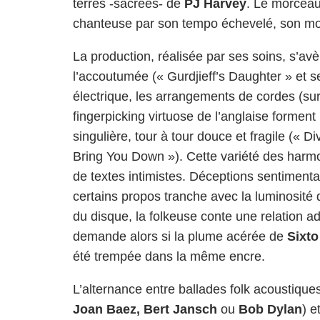
terres -sacrées- de
PJ Harvey
. Le morceau 
chanteuse par son tempo échevelé, son moti
La production, réalisée par ses soins, s’av
l’accoutumée (« Gurdjieff’s Daughter » et s
électrique, les arrangements de cordes (sur
fingerpicking virtuose de l’anglaise forment
singulière, tour à tour douce et fragile (« 
Bring You Down »). Cette variété des harm
de textes intimistes. Déceptions sentimenta
certains propos tranche avec la luminosité
du disque, la folkeuse conte une relation ad
demande alors si la plume acérée de
Sixto
été trempée dans la même encre.
L’alternance entre ballades folk acoustiques
Joan Baez, Bert Jansch
ou
Bob Dylan
) 