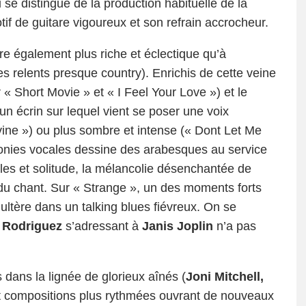
se distingue de la production habituelle de la
f de guitare vigoureux et son refrain accrocheur.
ère également plus riche et éclectique qu’à
es relents presque country). Enrichis de cette veine
 « Short Movie » et « I Feel Your Love ») et le
 un écrin sur lequel vient se poser une voix
Divine ») ou plus sombre et intense (« Dont Let Me
onies vocales dessine des arabesques au service
les et solitude, la mélancolie désenchantée de
 du chant. Sur « Strange », un des moments forts
ultère dans un talking blues fiévreux. On se
 Rodriguez
s’adressant à
Janis Joplin
n’a pas
 dans la lignée de glorieux aînés (
Joni Mitchell,
et compositions plus rythmées ouvrant de nouveaux