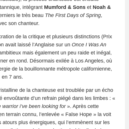
tannique, intégrant
Mumford & Sons
et
Noah &
derniers le très beau
The First Days of Spring
,
vec son chanteur.
ation de la critique et plusieurs distinctions (Prix
 avait laissé l’Anglaise sur un
Once I Was An
 ambitieux mais également un peu raide et inégal,
urner en rond. Désormais exilée à Los Angeles, où
nergie de la bouillonnante métropole californienne,
 en 7 ans.
cristalline de la chanteuse est troublée par un écho
é envoûtante d’un refrain piégé dans les limbes : «
 warrior i’ve been looking for
». Après cette
en terrain connu, l’enlevée « False Hope » la voit
es atours plus énergiques, qui l’emmènent sur les