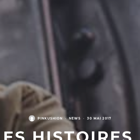
PINKUSHION
·
NEWS
·
30 MAI 2017
ES HISTOIRES 