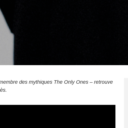
n membre des mythiques The Only Ones – retrouve
rès.