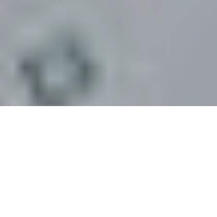
De retour, la barbe rasée, mais toujours un chapeau de cow-boy
vissé sur sa tête, le rocker illuminé le plus cool du Texas, Josh T.
Pearson, annonce la sortie de son second album solo
The
Straight Hits
, pour le 13 avril 2018 via
Mute/PIAS,
six ans après
Last of the Country Gentlemen
.
Il sera suivi d’une tournée
européenne qui passera le 24 mai par la Maroquinerie, à Paris.
Le premier extrait en écoute, intitulé « Straight to the Top! » laisse
augurer d’un retour à l’électricité, un peu plus garage/country que