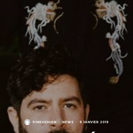
PINKUSHION
·
NEWS
·
9 JANVIER 2019