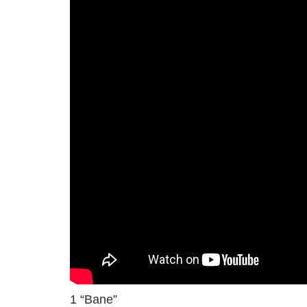
TRACKLIST:
1 “Bane”