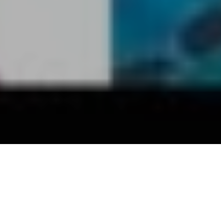
Les années Fontana du groupe emmené par le ténébreux Guy
Chadwick font l’objet d’un fastueux coffret chez Cherry Red
Records. L’objet, intitulé
Burn Down the World,
contient huit CDS
(139 morceraux), comprenant les trois albums studios (post
Creation enregistrés dans les années 90, avec notamment dont le