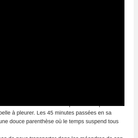
e des six nouvelles et conséquentes compositions
t belle à pleurer. Les 45 minutes passées en sa
ne douce parenthèse où le temps suspend tous