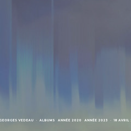
GEORGES VEDEAU
·
ALBUMS
ANNÉE 2020
ANNÉE 2023
·
18 AVRIL