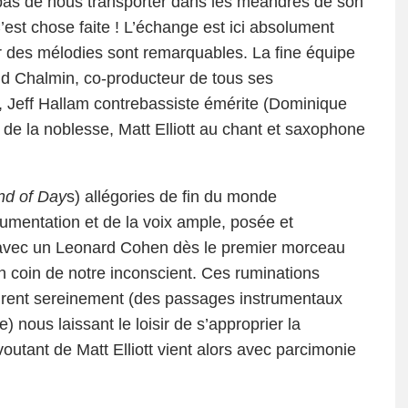
l pas de nous transporter dans les méandres de son
’est chose faite ! L’échange est ici absolument
ur des mélodies sont remarquables. La fine équipe
id Chalmin, co-producteur de tous ses
, Jeff Hallam contrebassiste émérite (Dominique
 de la noblesse, Matt Elliott au chant et saxophone
nd of Day
s) allégories de fin du monde
rumentation et de la voix ample, posée et
n avec un Leonard Cohen dès le premier morceau
n coin de notre inconscient. Ces ruminations
étirent sereinement (des passages instrumentaux
) nous laissant le loisir de s’approprier la
outant de Matt Elliott vient alors avec parcimonie