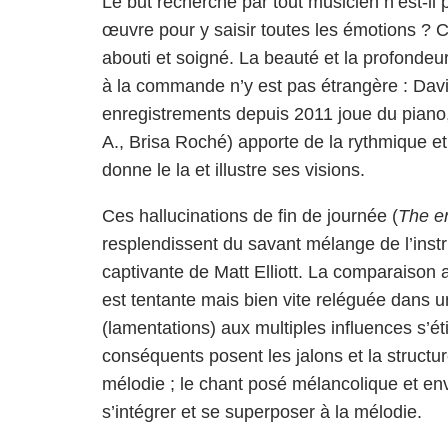
Le but recherché par tout musicien n’est-i
œuvre pour y saisir toutes les émotions ? C
abouti et soigné. La beauté et la profonde
à la commande n’y est pas étrangère : Dav
enregistrements depuis 2011 joue du piano
A., Brisa Roché) apporte de la rythmique et
donne le la et illustre ses visions.
Ces hallucinations de fin de journée (
The e
resplendissent du savant mélange de l’inst
captivante de Matt Elliott. La comparaiso
est tentante mais bien vite reléguée dans u
(lamentations) aux multiples influences s’
conséquents posent les jalons et la structure
mélodie ; le chant posé mélancolique et env
s’intégrer et se superposer à la mélodie.