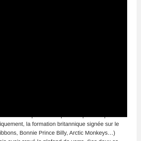
s en a laissé plus d’un orphelin. Après cinq albums
tiquement, la formation britannique signée sur le
ibbons, Bonnie Prince Billy, Arctic Monkeys…)