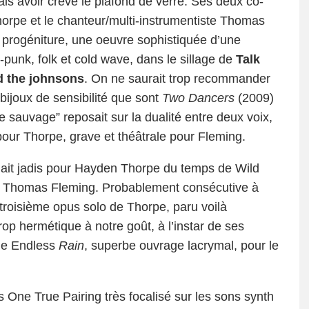
ais avoir crevé le plafond de verre. Ses deux co-
horpe et le chanteur/multi-instrumentiste Thomas
r progéniture, une oeuvre sophistiquée d’une
-punk, folk et cold wave, dans le sillage de
Talk
 the johnsons
. On ne saurait trop recommander
bijoux de sensibilité que sont
Two Dancers
(2009)
 sauvage” reposait sur la dualité entre deux voix,
our Thorpe, grave et théâtrale pour Fleming.
lait jadis pour Hayden Thorpe du temps de Wild
ur Thomas Fleming. Probablement consécutive à
troisième opus solo de Thorpe, paru voilà
p hermétique à notre goût, à l’instar de ses
de Endless
Rain
, superbe ouvrage lacrymal, pour le
s One True Pairing très focalisé sur les sons synth