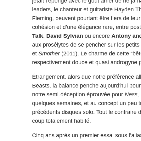
jetait l’éponge avec le goût amer de ne jam
leaders, le chanteur et guitariste Hayden T
Fleming, peuvent pourtant être fiers de leu
cohésion et d’une élégance rare, entre post
Talk
,
David Sylvian
ou encore
Antony and
aux prosélytes de se pencher sur les petits 
et
Smother
(2011). Le charme de cette “bête
respectivement douce et quasi androgyne p
Étrangement, alors que notre préférence al
Beasts, la balance penche aujourd’hui po
notre semi-déception éprouvée pour
Ness,
quelques semaines, et au concept un peu tro
précédents disques solo. Tout le contraire 
coup totalement habité.
Cinq ans après un premier essai sous l’alia