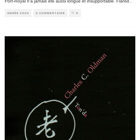
Port-Royal n’a jamais été aussi longue et insupportable. Flared
...
ANNÉE 2009
0 COMMENTAIRE
0