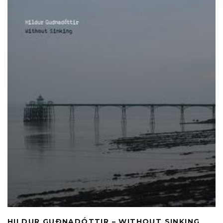
HILDUR GUÐNADÓTTIR – WITHOUT SINKING