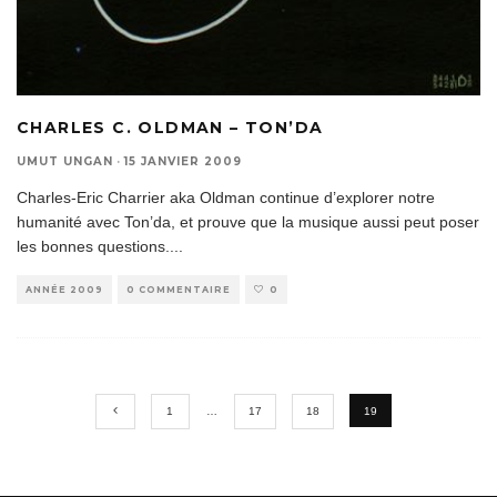
CHARLES C. OLDMAN – TON’DA
UMUT UNGAN
·
15 JANVIER 2009
Charles-Eric Charrier aka Oldman continue d’explorer notre
humanité avec Ton’da, et prouve que la musique aussi peut poser
les bonnes questions.
...
ANNÉE 2009
0 COMMENTAIRE
0
1
…
17
18
19