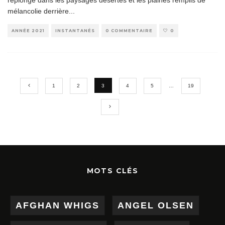
replonge dans les paysages désertés et les plaines remplis de
mélancolie derrière
...
ANNÉE 2021
INSTANTANÉS
0 COMMENTAIRE
0
1
2
3
4
5
…
19
MOTS CLÉS
AFGHAN WHIGS
ANGEL OLSEN