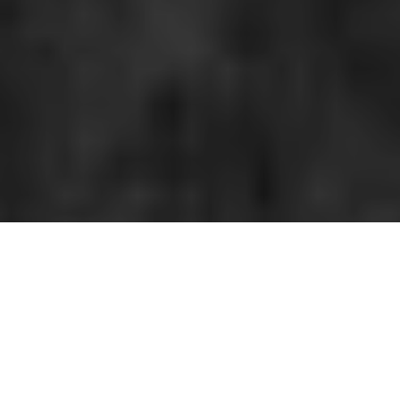
Rencontre avec le tenancier de Villagers,
Conor O’Brien, à
l’occasion d’un quatrième album radieux et habité de soul, The
Art Of Pretending To Swim.