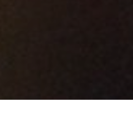
Un matin de mars cette année, le soleil ne s’est pas levé au pays
des samouraïs bleus. Le compositeur japonais Ryuichi Sakamoto
disparaissait. Le pianiste, pionnier de la musique électronique,