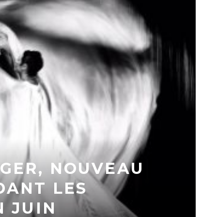
GER, NOUVEAU
DANT LES
N JUIN