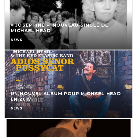
« JOSEPHINE », NOUVEAU SINGLE DE
MICHAEL HEAD
NEWS
UN NOUVEL ALBUM POUR MICHAEL HEAD
EN 2017
NEWS