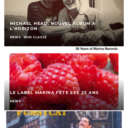
MICHAEL HEAD, NOUVEL ALBUM À
L’HORIZON
NEWS
NON CLASSÉ
LE LABEL MARINA FÊTE SES 25 ANS
NEWS