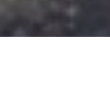
Figure légendaire de la scène de Liverpool, l’ex leader des Pale
Fountains et de Shack, le discret Michael Head, a connu
d’innombrables déconvenues tout au long de sa longue carrière.
Mais ses difficultés n’ont pas entâché la beauté de ses chansons
qui ont conservé une grâce intemporelle (« Undecided »,
« Something Like You », « You’ll Start a War » et tant d’autres…).
Après avoir signé un radieux retour en solo avec
Artorius
Revisited EP
en 2013, suivi l’année dernière de la réédition du
très culte
The Magical World of The Strands
paru initialement en
1997
,
le meilleur songwriter anglais (selon la formule consacrée