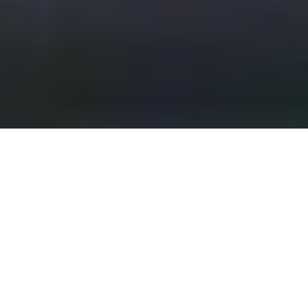
Troisième album et dérive atmosphérique du collectif bavarois,
ponctuée de reprises de classiques rock revisités.
Martin Gretschmann est un homme occupé. On se demande bien
comment le bavarois trouve le temps de maintenir le cap avec
Console, son side projet qui perdure depuis près de 10 ans. En
marge de ses remixes pour
Depeche Mode, A-HA
et
Björk
–
pour qui il a composé “Heirloom” – ou encore le super groupe
13
& God
, sorti sur Anticon l’année dernière, Gretschmann demeure