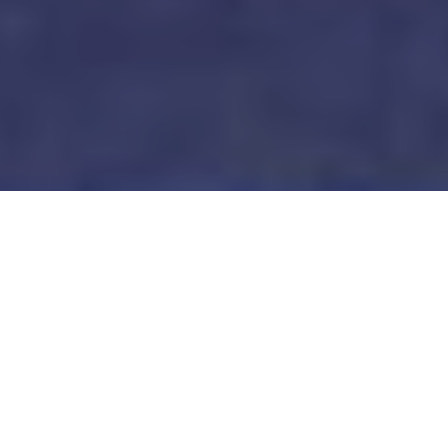
Comme cela avait été annoncé par le label Minium, lors du
lancement en mai dernier de “Standard Visit”, il revient donc au
pianiste Stephan Oliva de boucler la boucle de cette excellente
collection d’albums avec un cinquième volume somptueux, le plus
beau d’une série sans la moindre fausse note. Epousant, comme
le titre l’indique, une structure symétrique en
Miroirs
, cet opus
réunit cinq duos qui interprètent successivement deux titres de
cinq compositeurs noirs américains, puis de cinq blancs. Deux
voix féminines (celles de
Susanne Abbuehl
et de
Linda