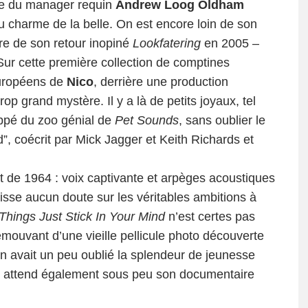
ise du manager requin
Andrew Loog Oldham
 au charme de la belle. On est encore loin de son
re de son retour inopiné
Lookfatering
en 2005 –
ur cette première collection de comptines
européens de
Nico
, derrière une production
rop grand mystère. Il y a là de petits joyaux, tel
appé du zoo génial de
Pet Sounds
, sans oublier le
”, coécrit par Mick Jagger et Keith Richards et
e 1964 : voix captivante et arpèges acoustiques
isse aucun doute sur les véritables ambitions à
hings Just Stick In Your Mind
n’est certes pas
 émouvant d’une vieille pellicule photo découverte
on avait un peu oublié la splendeur de jeunesse
n attend également sous peu son documentaire