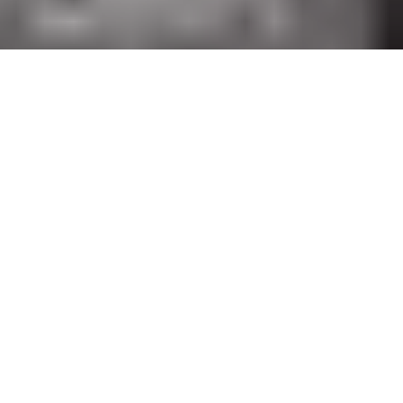
Deux ans après ses déconcertants teasers en duo avec
Renaud
pour
Les Piqûres d’Araignée
, Vincent Delerm se met à nouveau
en scène devant la caméra. Pour la parution le 3 novembre de
son quatrième album studio, le sobrement nommé
Quinze
Chansons
, le grand garçon fait son auto promo tout en dérision
sur le site de
Tôt ou tard
, chaque chanson du nouvel album étant
illustrée d’une vidéo. Et franchement, c’est plutôt drôle.
Vincent Delerm,
Quinze chansons
(Tôt ou tard)
Tracklisting :
1.Tous les acteurs s’appellent Terence
2. Allan et Louise