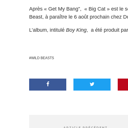
Après
« Get My Bang”
, « Big Cat » est le 
Beast, à paraître le 6 août prochain chez 
L’album, intitulé
Boy King
, a été produit p
WILD BEASTS
ARTICLE PRÉCÉDENT