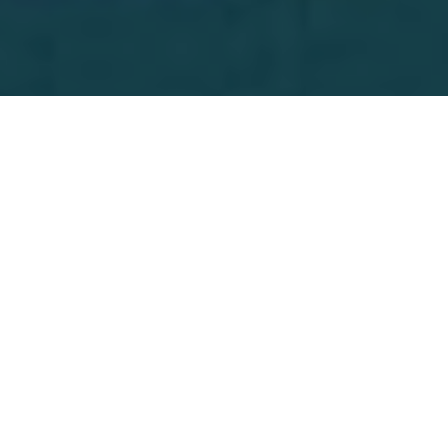
Déjà 10 ans d’activisme indie pop pour le Virginien Jack Tatum,
alias Wild Nothing, et un quatrième album annoncé pour le 31
août prochain, toujours sur le label Captured Tracks. Produit par
Jorge Elbrecht (Ariel Pink, Gang Gang Dance…), le disque
s’intitule
Indigo
et contient 11 compositions. Deux ans après
Life
of Pause,
le premier extrait dévoilé cette semaine s’intitule
« Letting Go », et devrait rappeler au bon souvenir des fans
de
Gemini.
Allez, pour se faire du bien, on se remet dans les
esgourdes le traumatisant « Chinatown ».