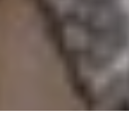
Un rêve éveillé electro-folk très immersif signé Jackie-Lynn alias