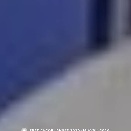
FRED JACOB
·
ANNÉE 2020
·
16 AVRIL 2020