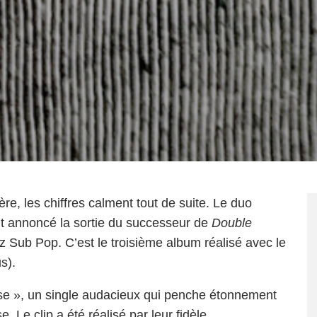
re, les chiffres calment tout de suite. Le duo
t annoncé la sortie du successeur de
Double
ez
Sub Pop
. C’est le troisième album réalisé avec le
s).
ese », un single audacieux qui penche étonnement
 Le clip a été réalisé par leur fidèle