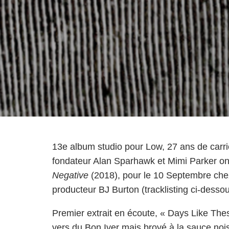
13e album studio pour Low, 27 ans de carriè
fondateur Alan Sparhawk et Mimi Parker on
Negative
(2018), pour le 10 Septembre ch
producteur BJ Burton (tracklisting ci-dessou
Premier extrait en écoute, « Days Like Th
vers du Bon Iver mais broyé à la sauce noise.