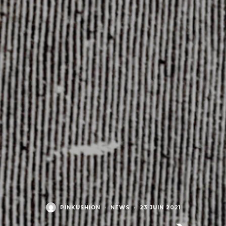
PINKUSHION
·
NEWS
·
23 JUIN 2021