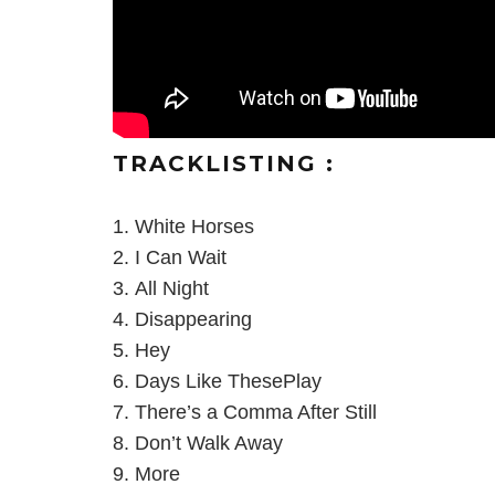
TRACKLISTING :
White Horses
I Can Wait
All Night
Disappearing
Hey
Days Like These
Play
There’s a Comma After Still
Don’t Walk Away
More