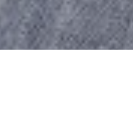
Karin Dreijer, moitié du duo electro-pop The Knife, opère son
grand retour en solo, cinq ans après son précédent opus
Plunge
.
La chanteuse suédoise annonce la sortie de
Radical Romantics
pour
le 10 mars prochain. Figure au casting des collaborations
avec son frère Olof Dreijer et seconde moitié The Knife, mais
aussi Trent Reznor et Atticus Ross de Nine Inch Nails, Nídia,
Aasthma, Vessel, et l’artiste visuel Martin Falck. Deux extraits sont
déjà en écoute ci-dessous.