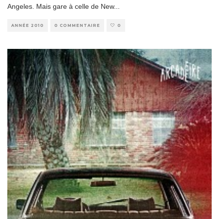
Angeles. Mais gare à celle de New
...
ANNÉE 2010
0 COMMENTAIRE
0