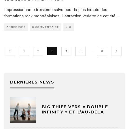
PAUL RAMONE
·
21 JUILLET 2010
Impressionnante troisième salve pour la plus hirsute des
formations rock montréalaises. L’attraction vedette de cet été.
...
ANNÉE 2010
0 COMMENTAIRE
0
1
2
3
4
5
…
8
DERNIERES NEWS
BIG THIEF VERS « DOUBLE
INFINITY » ET L’AU-DELÀ