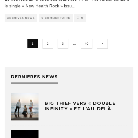
le single « New Health Rock » issu
...
ARCHIVES NEWS
0 COMMENTAIRE
0
1
2
3
…
40
DERNIERES NEWS
BIG THIEF VERS « DOUBLE
INFINITY » ET L’AU-DELÀ