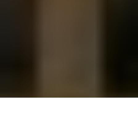
Enfin décomplexé des exigences professionnelles et techniques,
le champêtre Sam Beam a trouvé sa voie en studio, rallumant la
lumière de
The Creek Drank the Cradle
et se permettant même
d’enrichir son vocabulaire mélodique. Somptueusement équilibré.