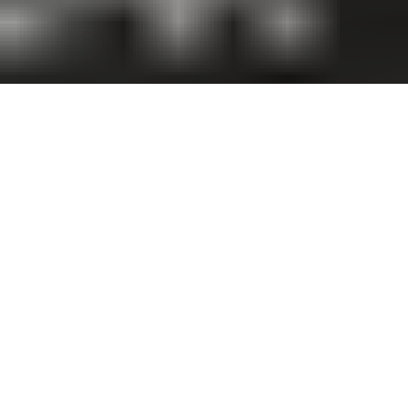
Grisé par un succès de masse, mais lucide pour ne pas tomber
dans la facilité, Bruno Caliciuri remet tout à plat et livre un
deuxième album d’une densité confondante. Où Cali rime avec
Monteverdi. Menteur! Si si!
La dernière impression que nous avait laissé
Cali
, bien avant que
son deuxième album ne sorte, en fin d’une tournée interminable,
était mêlée de déception et d’interrogation quand à son avenir
dans un circuit rock qui l’avait vu surgir. De concerts où il en
faisait trop en passages télévisuels réguliers, on diagnostiquait
une surchauffe. Rattrapé puis accaparé par les tacherons de la
variété française, on avait peur que ce cirque le mange tout cru et
qu’il s’y habitue. Pourtant, pour l’avoir rencontré plusieurs fois,